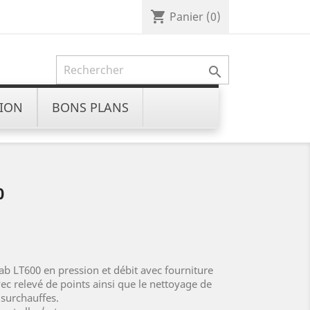
shopping_cart
Panier
(0)

ION
BONS PLANS
0
ab LT600 en pression et débit avec fourniture
vec relevé de points ainsi que le nettoyage de
s surchauffes.