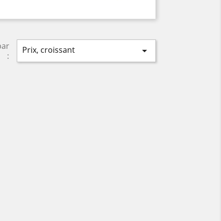
par
Prix, croissant

: