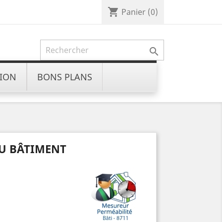
shopping_cart
Panier
(0)

ION
BONS PLANS
DU BÂTIMENT