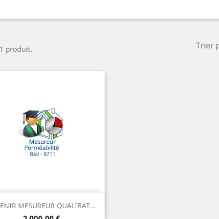
Trier 
 1 produit.
Aperçu rapide

ENIR MESUREUR QUALIBAT...
Prix
2 000,00 €