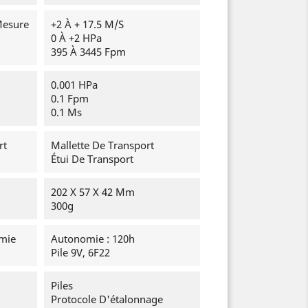
Mesure
+2 À + 17.5 M/s
0 À +2 HPa
395 À 3445 Fpm
0.001 HPa
0.1 Fpm
0.1 Ms
rt
Mallette De Transport
Étui De Transport
202 X 57 X 42 Mm
300g
omie
Autonomie : 120h
Pile 9V, 6F22
Piles
Protocole D'étalonnage