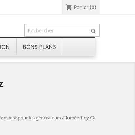
shopping_cart
Panier
(0)

ION
BONS PLANS
Z
Convient pour les générateurs à fumée Tiny CX