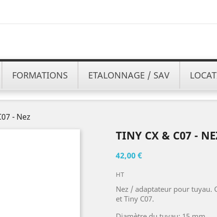
FORMATIONS
ETALONNAGE / SAV
LOCAT
C07 - Nez
TINY CX & C07 - NE
42,00 €
HT
Nez / adaptateur pour tuyau. 
et Tiny C07.
Diamètre du tuyau: 15 mm.